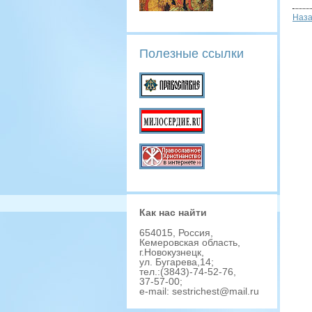
Наз
Полезные ссылки
Как наc найти
654015, Роccия,
Кемеровcкая облаcть,
г.Новокузнецк,
ул. Бугарева,14;
тел.:(3843)-74-52-76,
37-57-00;
e-mail: sestrichest@mail.ru