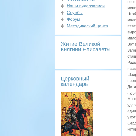
весе
Наши видеозаписи
мене
Службы
Чтоб
Форум
моло
Методический центр
вяза
выро
мило
Житие Великой
Вот 
Княгини Елисаветы
Заго
став
Рады
наше
Шадр
Церковный
преп
календарь
Дети
ауди
Мы н
удов
един
у ко
Серд
кото