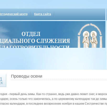
етодический центр
Карта сайта
Проводы осени
1
ЕК
одня - первый день зимы. Как-то странно, ведь уже давно лежит снег, и мороз
ндарю, осень только что закончилась, а по церковному календарю так до зимы
огласно календарю, в последнее воскресение ноября в нашем Сестричестве п