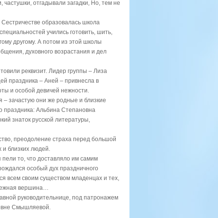
 частушки, отгадывали загадки, Но, тем не
ем Сестричестве образовалась школа
специальностей учились готовить, шить,
гому другому. А потом из этой школы
бщения, духовного возрастания и дел
товили реквизит. Лидер группы – Лиза
щей праздника – Аней – привнесла в
оты и особой девичей нежности.
я – зачастую они же родные и близкие
го праздника: Альбина Степановна
кий знаток русской литературы,
орство, преодоление страха перед большой
 и близких людей.
 пели то, что доставляло им самим
 рождался особый дух праздничного
ся всем своим существом младенцах и тех,
 снежная вершина…
лавной руководительнице, под патронажем
ьевне Смышляевой.