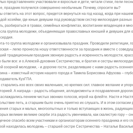
лых представлениях участвовали и взрослые и дети, читали стихи, пели песни,
е, праздник получился совершенно необычным. Почему, спросите вы?
ы ответить на этот вопрос, придется вернуться на год назад, когда при наш
дой хозяйки, где юные девушки под руководством сестер милосердия разных 
ть, разбираться в травах, семейных конфликтах, воспитании младенцев и мно
сла группа молодежи, объединяющая православных юношей и девушек для о
сердия.
эта-то группа молодежи и организовывала праздник. Проводили репетиции, го
рская – легко пронесла ношу ответственности за праздник и вместе с соведу
ший традиционным праздник звонкую радость и искренность молодости, крас
 были все: и о.Алексей-духовник Сестричества, и братия и сестры милосерди
й озорной молодежи, - и дорогие гости, разделившие с нами радость осенне
ина – известный историк нашего города и Тамила Борисовна Афузова – глубо
одаватель КузГПА.
 старались изо всех своих маленьких, но крепких сил: главное желание и уп
торией. А награда – радость общения, аплодисменты и поздравления дорогих
аслаждались пением чистых звонких голосов, игрой на флейте. Настя и Настя
ольствие петь, а старшим было очень приятно их слушать. И в этом согласии
ения старых и малых, многоопытных и только вступающих в жизнь, радующих
торых великие великие скорби эта радость увенчивала, как скалистую гору –
ечное спасибо всем участникам и организаторам осеннего праздника и его г
рой находилась молодежь – старшей сестре Сестричества – Наталье Васил