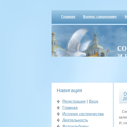
Главная
Вопрос священнику
М
Навигация
0
Д
Регистрация
|
Вход
Главная
Сег
История сестричества
кале
Деятельность
И, с
Фотоальбомы